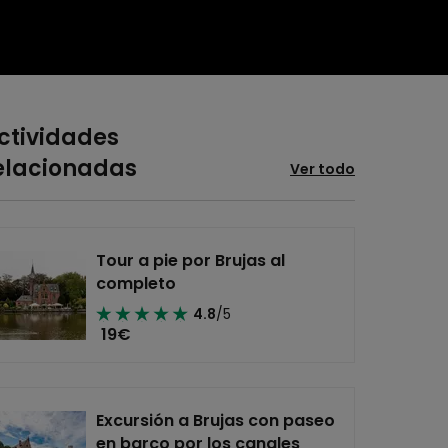
ctividades
elacionadas
Ver todo
Tour a pie por Brujas al
completo
4.8
/5
19
€
Excursión a Brujas con paseo
en barco por los canales