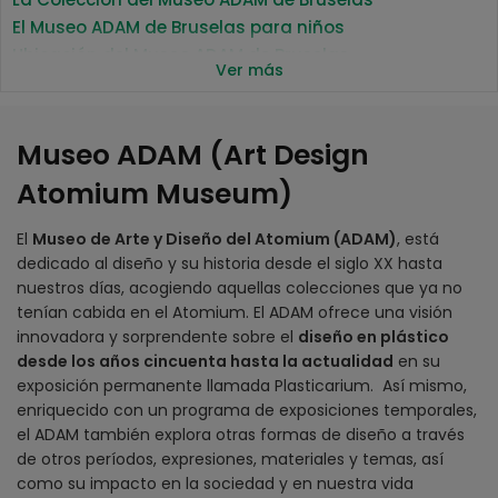
El Museo ADAM de Bruselas para niños
Ubicación del Museo ADAM de Bruselas
Ver más
Detalles
Precio Colección Permanente y Temporal
Precio Colección Temporal
Museo ADAM (Art Design
Horario
Atomium Museum)
El
Museo de Arte y Diseño del Atomium (ADAM)
, está
dedicado al diseño y su historia desde el siglo XX hasta
nuestros días, acogiendo aquellas colecciones que ya no
tenían cabida en el Atomium. El ADAM ofrece una visión
innovadora y sorprendente sobre el
diseño en plástico
desde los años cincuenta hasta la actualidad
en su
exposición permanente llamada Plasticarium. Así mismo,
enriquecido con un programa de exposiciones temporales,
el ADAM también explora otras formas de diseño a través
de otros períodos, expresiones, materiales y temas, así
como su impacto en la sociedad y en nuestra vida