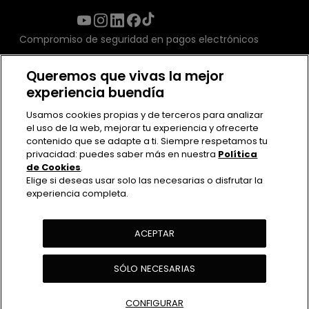
Compromiso de seguridad en pagos electrónicos
Queremos que vivas la mejor
experiencia buendía
Usamos cookies propias y de terceros para analizar
el uso de la web, mejorar tu experiencia y ofrecerte
contenido que se adapte a ti. Siempre respetamos tu
privacidad: puedes saber más en nuestra
Política
de Cookies
.
Elige si deseas usar solo las necesarias o disfrutar la
experiencia completa.
Contacto
Políticas de uso
Política de Privacidad
ACEPTAR
Política de cookies
SÓLO NECESARIAS
Ver Actividades
CONFIGURAR