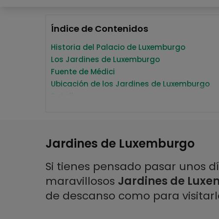
Índice de Contenidos
Historia del Palacio de Luxemburgo
Los Jardines de Luxemburgo
Fuente de Médici
Ubicación de los Jardines de Luxemburgo
Detalles
Horario
Cómo llegar a los Jardines de Luxemburgo
Bus
Jardines de Luxemburgo
RER
Si tienes pensado pasar unos dí
maravillosos
Jardines de Lux
de descanso como para visitar