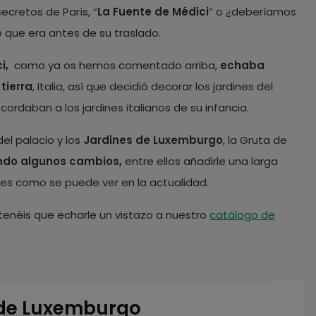
cretos de París, “
La Fuente de Médici
” o ¿deberíamos
o que era antes de su traslado.
ci,
como ya os hemos comentado arriba,
echaba
tierra
, Italia, así que decidió decorar los jardines del
cordaban a los jardines italianos de su infancia.
el palacio y los
Jardines de Luxemburgo
, la Gruta de
endo algunos cambios,
entre ellos añadirle una larga
í es como se puede ver en la actualidad.
tenéis que echarle un vistazo a nuestro
catálogo de
s de Luxemburgo