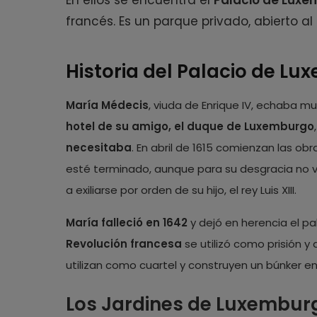
En ellos se encuentra el
Palacio de Lux
francés. Es un parque privado, abierto al
Historia del Palacio de L
María Médecis
, viuda de Enrique IV, echaba mu
hotel de su amigo, el duque de Luxemburgo
necesitaba
. En abril de 1615 comienzan las obr
esté terminado, aunque para su desgracia no v
a exiliarse por orden de su hijo, el rey Luis XIII.
María falleció en 1642
y dejó en herencia el pa
Revolución francesa
se utilizó como prisión y
utilizan como cuartel y construyen un búnker en 
Los Jardines de Luxembur