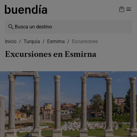
Skip
to
main
content
Inicio
Turquía
Esmirna
Excursiones
Excursiones en Esmirna