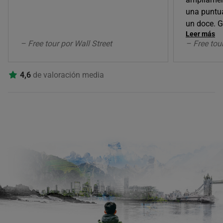
una puntua
un doce. G
Leer más
– Free tour por Wall Street
– Free tour
4,6
de valoración media