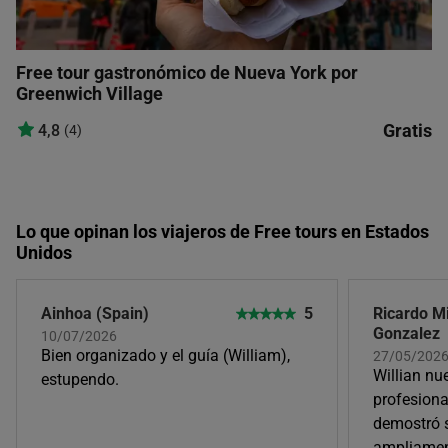
Free tour gastronómico de Nueva York por
Greenwich Village
Gratis
4,8
(4)
Lo que opinan los viajeros de Free tours en Estados
Unidos
Ainhoa (Spain)
5
Ricardo M
Gonzalez
10/07/2026
Bien organizado y el guía (William),
27/05/202
Willian nu
estupendo.
profesion
demostró 
ampliamen