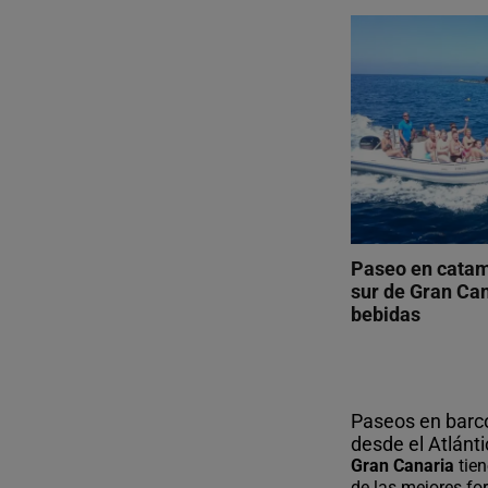
Paseo en catam
sur de Gran Ca
bebidas
Paseos en barco
desde el Atlánt
Gran Canaria
tie
de las mejores fo