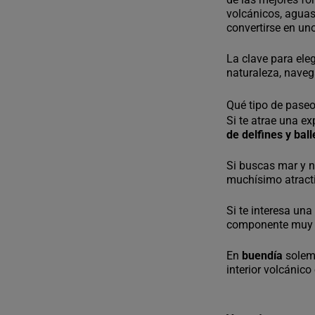
volcánicos, aguas
convertirse en uno
La clave para ele
naturaleza, naveg
Qué tipo de paseo
Si te atrae una e
de delfines y bal
Si buscas mar y n
muchísimo atractiv
Si te interesa un
componente muy si
En
buendía
solem
interior volcánic