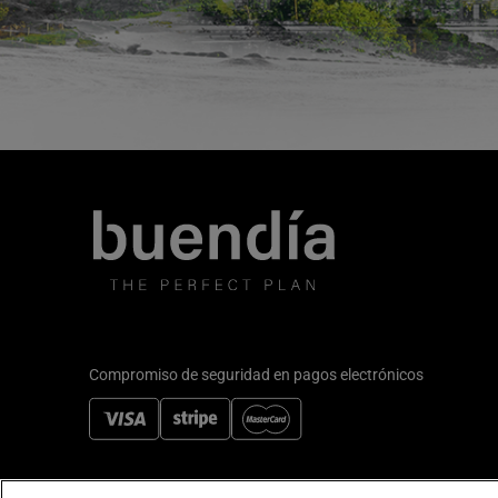
Compromiso de seguridad en pagos electrónicos
Footer
Contacto
Quiénes somos
Trabajar en buendía
Blog
Guí