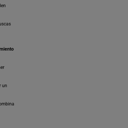
len
buscas
amiento
ner
r un
combina