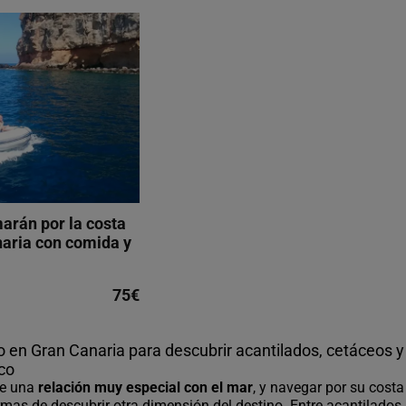
arán por la costa
naria con comida y
75€
 en Gran Canaria para descubrir acantilados, cetáceos y l
ico
ne una
relación muy especial con el mar
, y navegar por su cost
rmas de descubrir otra dimensión del destino. Entre acantilados