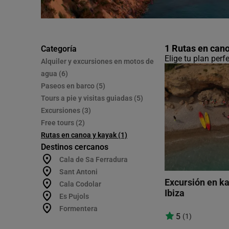
1 Rutas en cano
Categoría
Elige tu plan per
Alquiler y excursiones en motos de
agua (6)
Paseos en barco (5)
Tours a pie y visitas guiadas (5)
Excursiones (3)
Free tours (2)
Rutas en canoa y kayak (1)
Destinos cercanos
Cala de Sa Ferradura
Sant Antoni
Excursión en ka
Cala Codolar
Ibiza
Es Pujols
Formentera
5
(1)