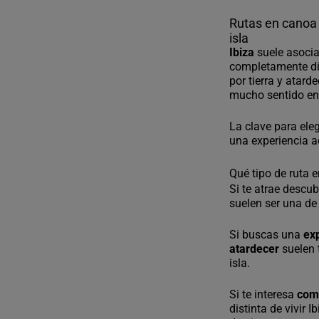
Rutas en canoa y
isla
Ibiza
suele asoci
completamente dis
por tierra y atar
mucho sentido en 
La clave para ele
una experiencia a
Qué tipo de ruta 
Si te atrae descu
suelen ser una de
Si buscas una
ex
atardecer
suelen 
isla.
Si te interesa
comb
distinta de vivir