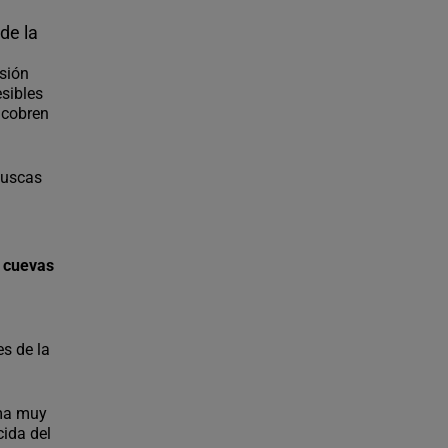
de la
nsión
esibles
s cobren
 buscas
y cuevas
es de la
rma muy
cida del