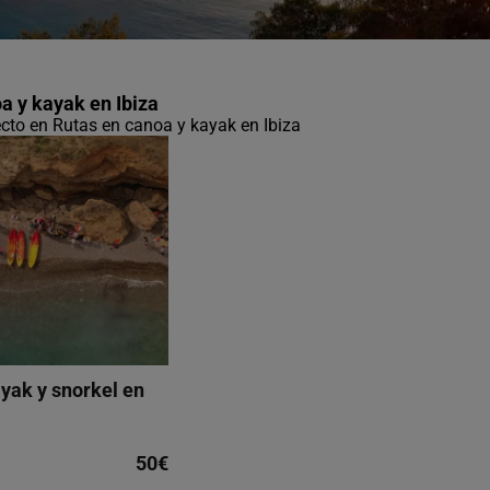
a y kayak en Ibiza
fecto en Rutas en canoa y kayak en Ibiza
yak y snorkel en
50€