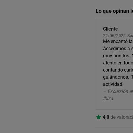
Lo que opinan l
Cliente
22/06/2025, Sp
Me encantó la
Accedimos a si
muy bonitos. 
atento en tod
contando curi
guiándonos. 
actividad.
– Excursión e
Ibiza
4,8
de valorac