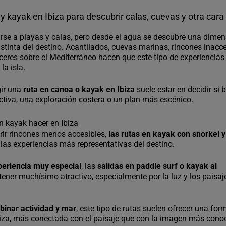
 kayak en Ibiza para descubrir calas, cuevas y otra cara 
arse a playas y calas, pero desde el agua se descubre una dime
tinta del destino. Acantilados, cuevas marinas, rincones inacc
deceres sobre el Mediterráneo hacen que este tipo de experiencia
la isla.
gir una
ruta en canoa o kayak en Ibiza
suele estar en decidir si
ctiva, una exploración costera o un plan más escénico.
en kayak hacer en Ibiza
brir rincones menos accesibles,
las rutas en kayak con snorkel 
 las experiencias más representativas del destino.
periencia muy especial
, las
salidas en paddle surf o kayak al
tener muchísimo atractivo, especialmente por la luz y los paisaj
inar actividad y mar
, este tipo de rutas suelen ofrecer una fo
 Ibiza, más conectada con el paisaje que con la imagen más cono