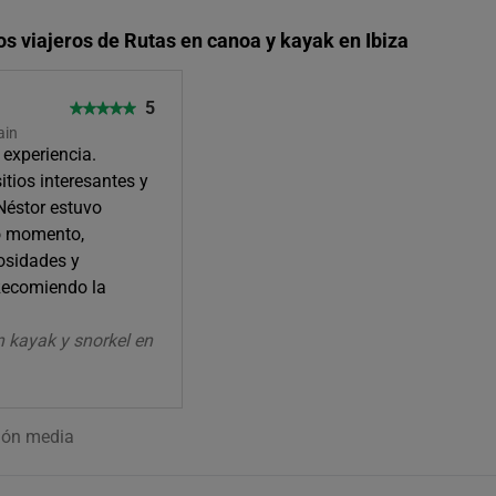
os viajeros de Rutas en canoa y kayak en Ibiza
5
ain
 experiencia.
tios interesantes y
Néstor estuvo
o momento,
osidades y
Recomiendo la
n kayak y snorkel en
ión media