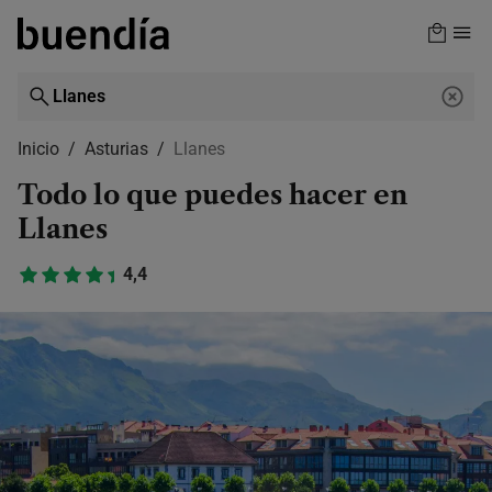
Skip
to
main
content
Inicio
Asturias
Llanes
Todo lo que puedes hacer en
Llanes
4,4