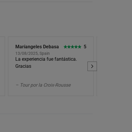
Maríangeles Debasa
5
Jesus Bernal
13/08/2025, Spain
30/09/2024, S
La experiencia fue fantástica.
Perfecto la e
Gracias
muy apañado
– Tour por la Croix-Rousse
– Tour por L