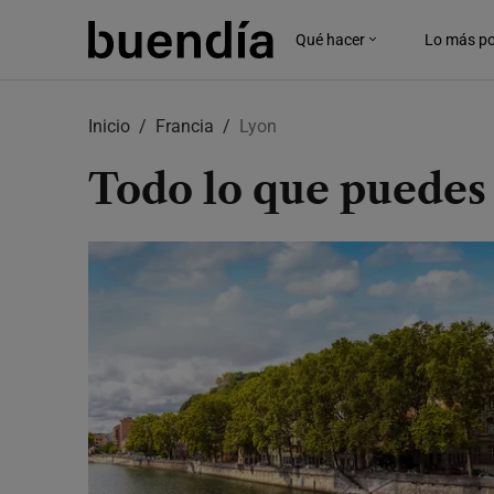
Qué hacer
Lo más po
Skip
to
Inicio
Francia
Lyon
main
content
Todo lo que puedes