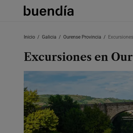
Skip
to
Inicio
Galicia
Ourense Provincia
Excursione
main
content
Excursiones en Our