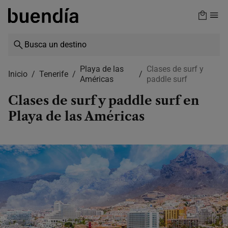
Skip
to
main
content
Playa de las
Clases de surf y
Inicio
Tenerife
Américas
paddle surf
Clases de surf y paddle surf en
Playa de las Américas