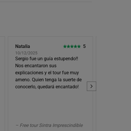
Natalia
5
Rocío Jimen
10/12/2025
31/10/2025
Sergio fue un guía estupendo!!
Tour muy inte
Nos encantaron sus
guía Maira m
explicaciones y el tour fue muy
ayudándonos 
ameno. Quien tenga la suerte de
podía ya que
conocerlo, quedará encantado!
carrito de beb
palacio impr
– Tour por Si
– Free tour Sintra Imprescindible
la Quinta da 