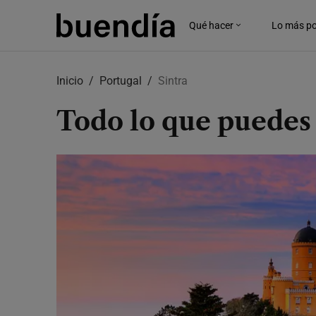
Qué hacer
Lo más po
Skip
to
Inicio
Portugal
Sintra
main
content
Todo lo que puedes 