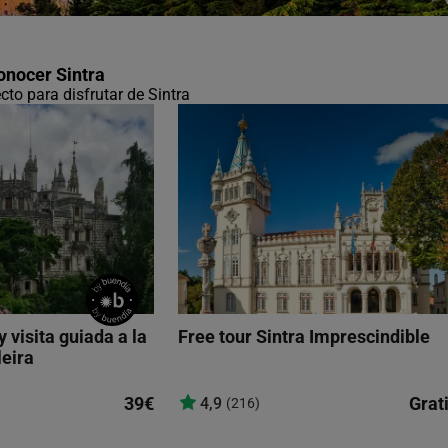
onocer Sintra
ecto para disfrutar de Sintra
y visita guiada a la
Free tour Sintra Imprescindible
leira
39€
Grat
4,9
(216)