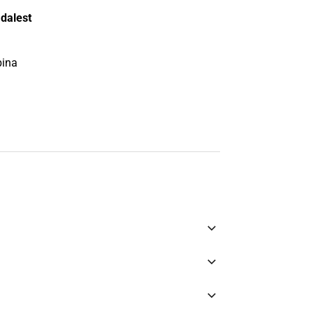
dalest
bina