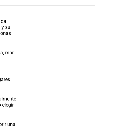
nca
 y su
zonas
za, mar
gares
ialmente
 elegir
rir una