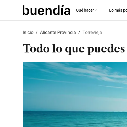
Qué hacer
Lo más po
Skip
to
Inicio
Alicante Provincia
Torrevieja
main
content
Todo lo que puedes