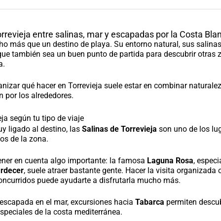
rrevieja entre salinas, mar y escapadas por la Costa Bla
ho más que un destino de playa. Su entorno natural, sus salinas
ue también sea un buen punto de partida para descubrir otras 
a.
anizar qué hacer en Torrevieja suele estar en combinar naturale
n por los alrededores.
ja según tu tipo de viaje
y ligado al destino, las
Salinas de Torrevieja
son uno de los lu
os de la zona.
ener en cuenta algo importante: la famosa
Laguna Rosa
, espec
ardecer
, suele atraer bastante gente. Hacer la visita organizada o
oncurridos puede ayudarte a disfrutarla mucho más.
 escapada en el mar, excursiones hacia
Tabarca
permiten descub
especiales de la costa mediterránea.