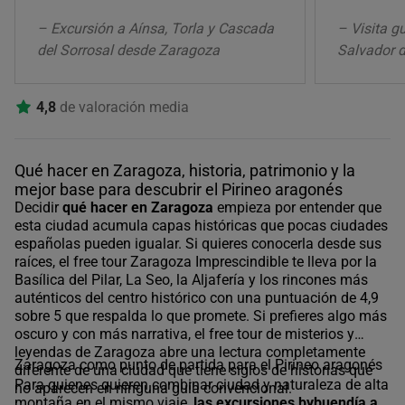
– Excursión a Aínsa, Torla y Cascada
– Visita gu
del Sorrosal desde Zaragoza
Salvador 
4,8
de valoración media
Qué hacer en Zaragoza, historia, patrimonio y la
mejor base para descubrir el Pirineo aragonés
Decidir
qué hacer en Zaragoza
empieza por entender que
esta ciudad acumula capas históricas que pocas ciudades
españolas pueden igualar. Si quieres conocerla desde sus
raíces, el free tour Zaragoza Imprescindible te lleva por la
Basílica del Pilar, La Seo, la Aljafería y los rincones más
auténticos del centro histórico con una puntuación de 4,9
sobre 5 que respalda lo que promete. Si prefieres algo más
oscuro y con más narrativa, el free tour de misterios y
leyendas de Zaragoza abre una lectura completamente
Zaragoza como punto de partida para el Pirineo aragonés
diferente de una ciudad que tiene siglos de historias que
Para quienes quieren combinar ciudad y naturaleza de alta
no aparecen en ninguna guía convencional.
montaña en el mismo viaje,
las excursiones bybuendía a