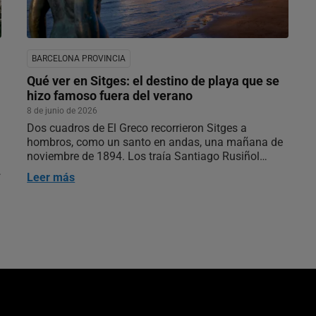
BARCELONA PROVINCIA
Qué ver en Sitges: el destino de playa que se
hizo famoso fuera del verano
8 de junio de 2026
Dos cuadros de El Greco recorrieron Sitges a
hombros, como un santo en andas, una mañana de
noviembre de 1894. Los traía Santiago Rusiñol
desde París, los acompañaba un cortejo con Ramon
Leer más
Casas, Joan Maragall y Puig i Cadafalch dentro, y la
í
comitiva fue de la estación al Cau…