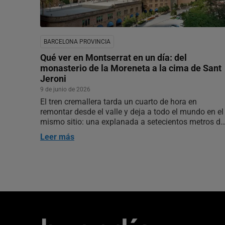
BARCELONA PROVINCIA
Qué ver en Montserrat en un día: del
monasterio de la Moreneta a la cima de Sant
Jeroni
9 de junio de 2026
El tren cremallera tarda un cuarto de hora en
remontar desde el valle y deja a todo el mundo en el
mismo sitio: una explanada a setecientos metros de
altura, frente a la fachada del monasterio. Desde ah
Leer más
arrancan dos Montserrat. Uno es el recinto que
recorren los más de dos…