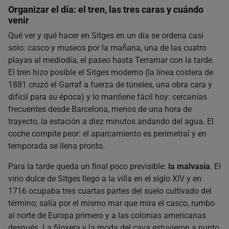
Organizar el día: el tren, las tres caras y cuándo
venir
Qué ver y qué hacer en Sitges en un día se ordena casi
solo: casco y museos por la mañana, una de las cuatro
playas al mediodía, el paseo hasta Terramar con la tarde.
El tren hizo posible el Sitges moderno (la línea costera de
1881 cruzó el Garraf a fuerza de túneles, una obra cara y
difícil para su época) y lo mantiene fácil hoy: cercanías
frecuentes desde Barcelona, menos de una hora de
trayecto, la estación a diez minutos andando del agua. El
coche compite peor: el aparcamiento es perimetral y en
temporada se llena pronto.
Para la tarde queda un final poco previsible:
la malvasía
. El
vino dulce de Sitges llegó a la villa en el siglo XIV y en
1716 ocupaba tres cuartas partes del suelo cultivado del
término; salía por el mismo mar que mira el casco, rumbo
al norte de Europa primero y a las colonias americanas
después. La filoxera y la moda del cava estuvieron a punto