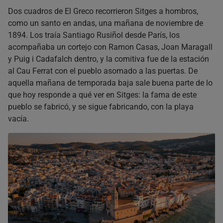
Preguntas frecuentes sobre qué ver en Sitges
Dos cuadros de El Greco recorrieron Sitges a hombros,
¿Cómo se llega a Sitges desde Barcelona en transporte
como un santo en andas, una mañana de noviembre de
público?
1894. Los traía Santiago Rusiñol desde París, los
¿Dónde se aparca en Sitges si voy en coche?
acompañaba un cortejo con Ramon Casas, Joan Maragall
¿Sitges es medio día, un día o merece noche?
y Puig i Cadafalch dentro, y la comitiva fue de la estación
¿Cuál es la mejor playa de Sitges para ir con niños pequeños?
al Cau Ferrat con el pueblo asomado a las puertas. De
¿Los museos de Sitges abren todos los días?
aquella mañana de temporada baja sale buena parte de lo
¿Se puede visitar el autódromo de Terramar por dentro?
que hoy responde a qué ver en Sitges: la fama de este
¿Puedo combinar Sitges con Montserrat o Tarragona en
pueblo se fabricó, y se sigue fabricando, con la playa
transporte público el mismo día?
vacía.