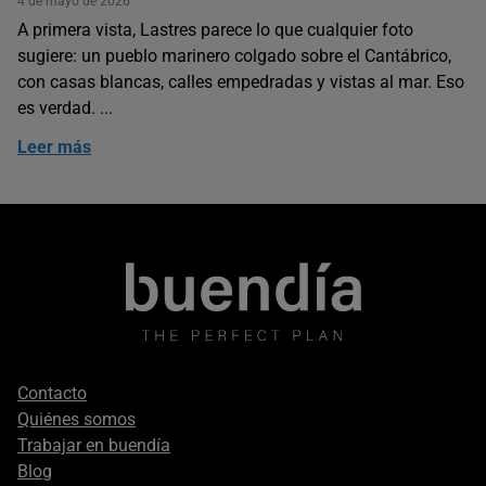
4 de mayo de 2026
A primera vista, Lastres parece lo que cualquier foto
sugiere: un pueblo marinero colgado sobre el Cantábrico,
con casas blancas, calles empedradas y vistas al mar. Eso
es verdad. ...
Leer más
Footer
Contacto
secondary
Quiénes somos
Trabajar en buendía
Blog