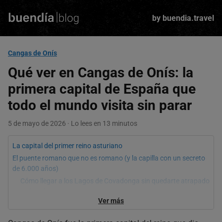
Skip
to
by buendia.travel
main
content
Cangas de Onís
Qué ver en Cangas de Onís: la
primera capital de España que
todo el mundo visita sin parar
5 de mayo de 2026 · Lo lees en 13 minutos
La capital del primer reino asturiano
El puente romano que no es romano (y la capilla con un secreto
de 6.000 años)
Cómo llegar a los Lagos de Covadonga sin quedarte atrapado
en la cola
Ver más
El mercado del domingo: lo que ves si no sales corriendo
Qué comer en Cangas de Onís