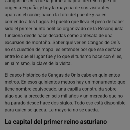
Cangas de Onís fue la primera capital del reino que dio
Preguntas frecuentes sobre Cangas de Onís
origen a España, y hoy la mayoría de sus visitantes
¿Puedo subir a los Lagos de Covadonga en coche propio?
aparcan el coche, hacen la foto del puente y salen
corriendo a los Lagos. El pueblo que lleva el peso de haber
¿Hay aparcamiento en Cangas de Onís?
sido el primer punto político organizado de la Reconquista
¿Cómo se visita la cueva del Buxu?
funciona desde hace décadas como antesala de una
¿El mercado de Cangas de Onís es todos los días?
excursión de montaña. Saber qué ver en Cangas de Onís
¿Cómo se llega a Cangas de Onís desde Oviedo y desde
no es cuestión de mapa: es entender por qué ese desfase
Gijón?
entre lo que el lugar fue y lo que el turismo hace con él es,
¿Qué es el Gamonéu y dónde se compra en Cangas de Onís?
en sí mismo, la clave de la visita.
El casco histórico de Cangas de Onís cabe en quinientos
metros. En esos quinientos metros hay un monumento que
tiene nombre equivocado, una capilla construida sobre
algo que la precede en seis mil años y un mercado que no
ha parado desde hace dos siglos. Todo eso está disponible
para quien se queda. La mayoría no se queda.
La capital del primer reino asturiano