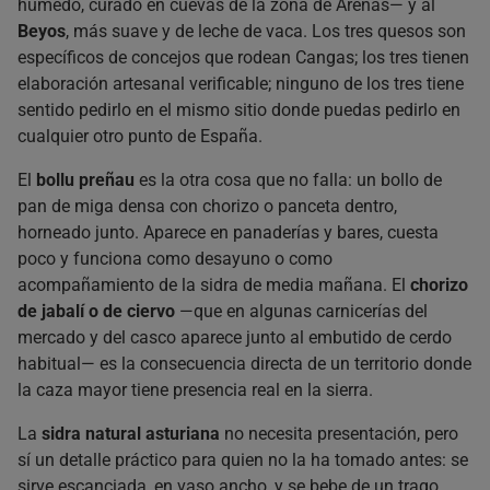
húmedo, curado en cuevas de la zona de Arenas— y al
Beyos
, más suave y de leche de vaca. Los tres quesos son
específicos de concejos que rodean Cangas; los tres tienen
elaboración artesanal verificable; ninguno de los tres tiene
sentido pedirlo en el mismo sitio donde puedas pedirlo en
cualquier otro punto de España.
El
bollu preñau
es la otra cosa que no falla: un bollo de
pan de miga densa con chorizo o panceta dentro,
horneado junto. Aparece en panaderías y bares, cuesta
poco y funciona como desayuno o como
acompañamiento de la sidra de media mañana. El
chorizo
de jabalí o de ciervo
—que en algunas carnicerías del
mercado y del casco aparece junto al embutido de cerdo
habitual— es la consecuencia directa de un territorio donde
la caza mayor tiene presencia real en la sierra.
La
sidra natural asturiana
no necesita presentación, pero
sí un detalle práctico para quien no la ha tomado antes: se
sirve escanciada, en vaso ancho, y se bebe de un trago