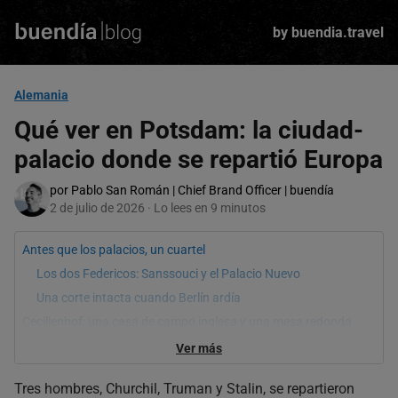
Skip
to
by buendia.travel
main
content
Alemania
Qué ver en Potsdam: la ciudad-
palacio donde se repartió Europa
por Pablo San Román | Chief Brand Officer | buendía
2 de julio de 2026 · Lo lees en 9 minutos
Antes que los palacios, un cuartel
Los dos Federicos: Sanssouci y el Palacio Nuevo
Una corte intacta cuando Berlín ardía
Cecilienhof: una casa de campo inglesa y una mesa redonda
Del puente de los espías a la visita desde Berlín
Ver más
Preguntas frecuentes
sobre Potsdam
Tres hombres, Churchil, Truman y Stalin, se repartieron
¿Cómo se llega de Berlín a Potsdam?