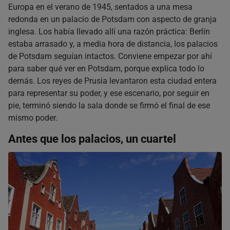
Europa en el verano de 1945, sentados a una mesa
¿Cuánto tiempo hace falta para ver Potsdam?
redonda en un palacio de Potsdam con aspecto de granja
¿Se pueden ver Sanssouci y Cecilienhof el mismo día?
inglesa. Los había llevado allí una razón práctica: Berlín
¿Hay que reservar para entrar en los palacios?
estaba arrasado y, a media hora de distancia, los palacios
¿Se puede entrar en la sala de la Conferencia de Potsdam?
de Potsdam seguían intactos. Conviene empezar por ahí
¿Merece la pena combinar Sachsenhausen y Potsdam en un
para saber qué ver en Potsdam, porque explica todo lo
día?
demás. Los reyes de Prusia levantaron esta ciudad entera
¿Qué más hay cerca de Potsdam?
para representar su poder, y ese escenario, por seguir en
pie, terminó siendo la sala donde se firmó el final de ese
mismo poder.
Antes que los palacios, un cuartel