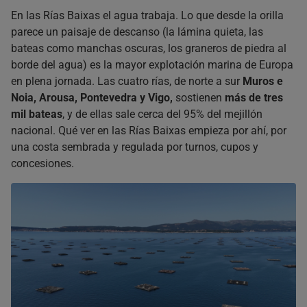
Preguntas frecuentes
sobre qué ver en las Rías Baixas
En las Rías Baixas el agua trabaja. Lo que desde la orilla
parece un paisaje de descanso (la lámina quieta, las
¿Cómo se llega a las Rías Baixas?
bateas como manchas oscuras, los graneros de piedra al
¿Dónde se coge el barco de los mejillones y qué incluye?
borde del agua) es la mayor explotación marina de Europa
¿Hay que reservar para visitar las Islas Cíes?
en plena jornada. Las cuatro rías, de norte a sur
Muros e
¿Cuántos días hacen falta para ver las Rías Baixas?
Noia, Arousa, Pontevedra y Vigo,
sostienen
más de tres
¿Rías Baixas o Rías Altas?
mil bateas
, y de ellas sale cerca del 95% del mejillón
¿Dónde se come el mejor marisco?
nacional. Qué ver en las Rías Baixas empieza por ahí, por
una costa sembrada y regulada por turnos, cupos y
concesiones.