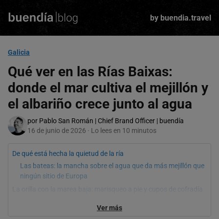
Skip
to
by buendia.travel
main
content
Galicia
Qué ver en las Rías Baixas:
donde el mar cultiva el mejillón y
el albariño crece junto al agua
por Pablo San Román | Chief Brand Officer | buendía
16 de junio de 2026 · Lo lees en 10 minutos
De qué está hecha la quietud de la ría
Las bateas: la mancha sobre el agua que da más mejillón que
ningún sitio de Europa
La orilla con la marea baja: marisqueo a pie y cupos de cofradía
Cambados y el albariño: la viña a pie de mar
Ver más
Combarro, Pontevedra, A Toxa y Cíes: qué ver a pie en un día