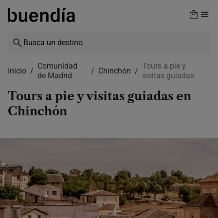
Skip
to
main
content
Comunidad
Tours a pie y
Inicio
Chinchón
de Madrid
visitas guiadas
Tours a pie y visitas guiadas en
Chinchón