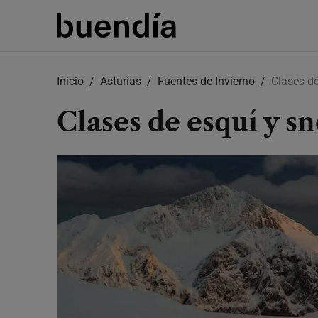
Skip
to
Inicio
Asturias
Fuentes de Invierno
Clases d
main
content
Clases de esquí y 