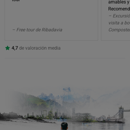
amables y 
Recomenda
– Excursió
visita a b
– Free tour de Ribadavia
Composte
4,7
de valoración media