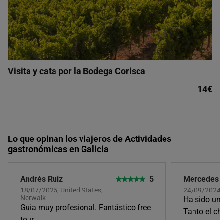
Visita y cata por la Bodega Corisca
14€
Lo que opinan los viajeros de Actividades
gastronómicas en Galicia
Andrés Ruiz
5
Mercedes
18/07/2025, United States,
24/09/202
Norwalk
Ha sido un
Guia muy profesional. Fantástico free
Tanto el c
tour