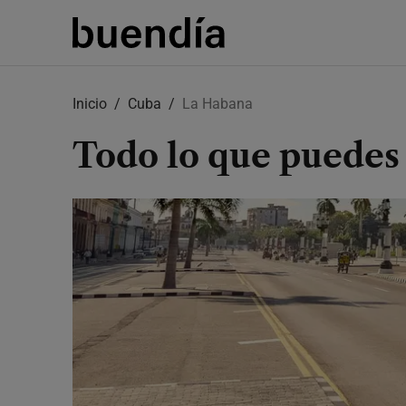
Skip
to
Inicio
Cuba
La Habana
main
content
Todo lo que puedes