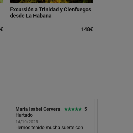
Excursión a Trinidad y Cienfuegos
desde La Habana
€
148€
Maria Isabel Cervera
5
Ana Belén
Hurtado
14/08/2025, Un
States, Norwal
14/10/2025
Nuestra guía 
Hemos tenido mucha suerte con