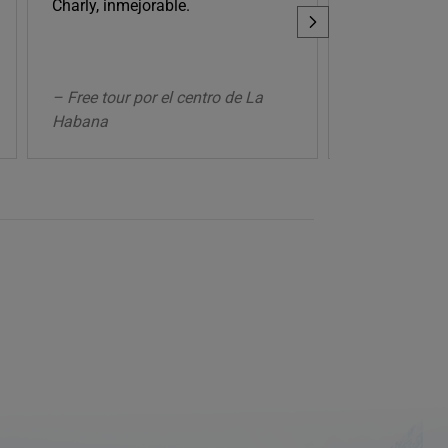
maravillosa, 
Charly, inmejorable.
Cuba con muc
transmites.
– Free tour por el centro de La
– Free tour po
Habana
Habana