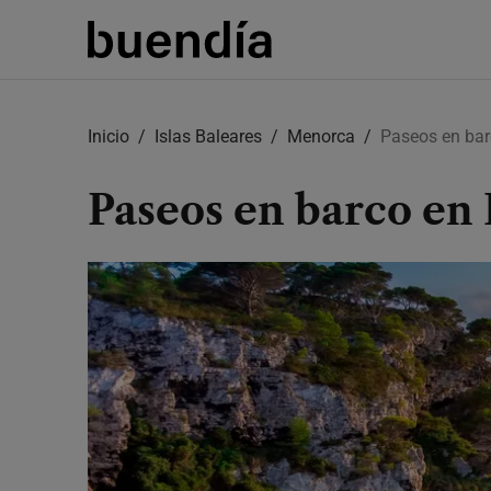
Skip
to
Inicio
Islas Baleares
Menorca
Paseos en ba
main
content
Paseos en barco en