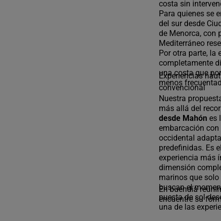
costa sin interven
Para quienes se en
del sur desde Ciud
de Menorca, con p
Mediterráneo rese
Por otra parte, la
completamente dif
una costa que por
Experiencias náut
menos frecuentado
convencional
Nuestra propuest
más allá del recor
desde Mahón
es 
embarcación con 
occidental adaptan
predefinidas. Es 
experiencia más í
dimensión complet
marinos que solo 
buscan el moment
En buendía reuni
puesta de sol desd
encuentre su form
una de las experi