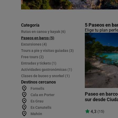
5 Paseos en ba
Categoría
Elige tu plan per
Rutas en canoa y kayak (6)
Paseos en barco (5)
Excursiones (4)
Tours a pie y visitas guiadas (3)
Free tours (2)
Entradas y tickets (1)
Actividades gastronómicas (1)
Clases de buceo y snorkel (1)
Destinos cercanos
Fornells
Paseo en barco 
Cala en Porter
sur desde Ciud
Es Grau
Es Canutells
4,3
(15)
Mahón