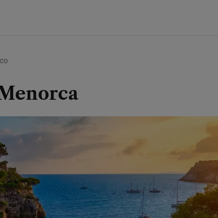
rco
 Menorca