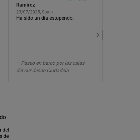
Ramírez
05/05/2025, S
Recomendab
23/07/2025, Spain
Ha sido un día estupendo.
– Paseo en barco por las calas
– Excursión e
del sur desde Ciudadela
de Menorca
ido
a del
s de