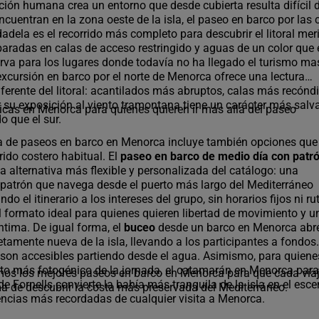
ción humana crea un entorno que desde cubierta resulta difícil d
cuentran en la zona oeste de la isla, el paseo en barco por las 
adela es el recorrido más completo para descubrir el litoral mer
aradas en calas de acceso restringido y aguas de un color que 
rva para los lugares donde todavía no ha llegado el turismo ma
 excursión en barco por el norte de Menorca ofrece una lectura
erente del litoral: acantilados más abruptos, calas más recóndi
 su exposición al viento tramontana tiene un carácter más salva
icas en Menorca para quienes quieren ir más allá del paseo
 que el sur.
a de paseos en barco en Menorca incluye también opciones que
rido costero habitual. El
paseo en barco de medio día con patr
la alternativa más flexible y personalizada del catálogo: una
patrón que navega desde el puerto más largo del Mediterráneo
do el itinerario a los intereses del grupo, sin horarios fijos ni ru
el formato ideal para quienes quieren libertad de movimiento y u
ntima. De igual forma, el
buceo
desde un barco en Menorca abr
amente nueva de la isla, llevando a los participantes a fondos
son accesibles partiendo desde el agua. Asimismo, para quiene
o más fotogénico de la jornada, el catamarán en Menorca para 
mos los mejores paseos en barco en Menorca para que cada via
e Fornells convierte la bahía más tranquila de la isla en el esce
a de descubrir la costa más preservada del Mediterráneo.
encias más recordadas de cualquier visita a Menorca.