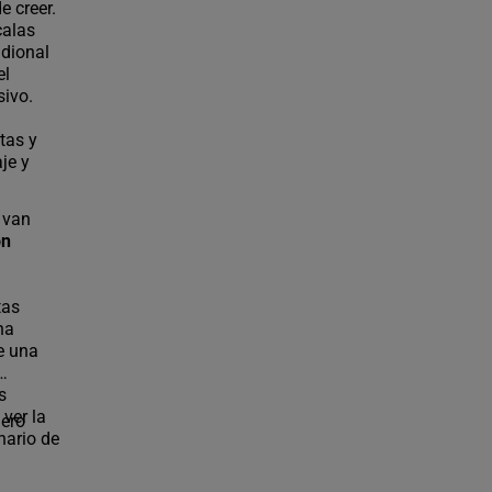
e creer.
calas
idional
el
sivo.
tas y
je y
 van
ón
tas
na
e una
s
ver la
jero
nario de