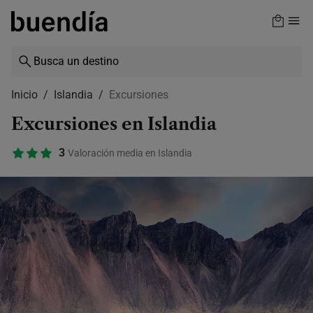
Skip
to
main
content
Inicio
Islandia
Excursiones
Excursiones en Islandia
3
Valoración media en Islandia