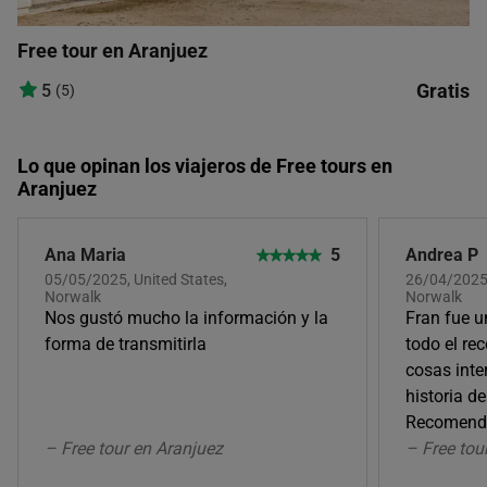
Free tour en Aranjuez
Gratis
5
(5)
Lo que opinan los viajeros de Free tours en
Aranjuez
Ana Maria
5
Andrea P
05/05/2025, United States,
26/04/2025,
Norwalk
Norwalk
Nos gustó mucho la información y la
Fran fue u
forma de transmitirla
todo el re
cosas inte
historia d
Recomend
– Free tour en Aranjuez
– Free tou