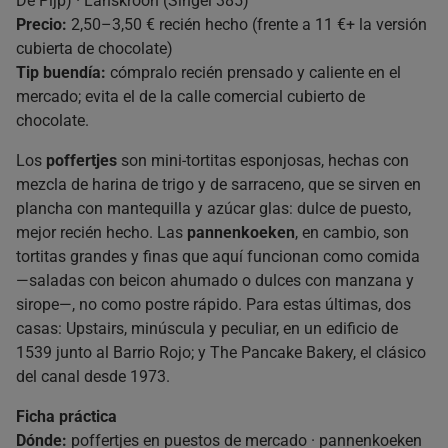
De Pijp) · Lanskroon (Singel 385)
Precio:
2,50–3,50 € recién hecho (frente a 11 €+ la versión
cubierta de chocolate)
Tip buendía:
cómpralo recién prensado y caliente en el
mercado; evita el de la calle comercial cubierto de
chocolate.
Los
poffertjes
son mini-tortitas esponjosas, hechas con
mezcla de harina de trigo y de sarraceno, que se sirven en
plancha con mantequilla y azúcar glas: dulce de puesto,
mejor recién hecho. Las
pannenkoeken
, en cambio, son
tortitas grandes y finas que aquí funcionan como comida
—saladas con beicon ahumado o dulces con manzana y
sirope—, no como postre rápido. Para estas últimas, dos
casas: Upstairs, minúscula y peculiar, en un edificio de
1539 junto al Barrio Rojo; y The Pancake Bakery, el clásico
del canal desde 1973.
Ficha práctica
Dónde:
poffertjes en puestos de mercado · pannenkoeken