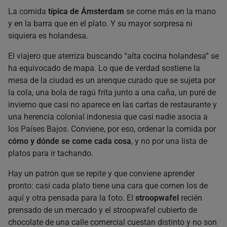
Dónde probarlo todo de una vez: los mercados
La comida
típica de Ámsterdam
se come más en la mano
y en la barra que en el plato. Y su mayor sorpresa ni
¿Cuánto cuesta de media comer un plato típico en
Ámsterdam?
siquiera es holandesa.
¿Por qué cierran tan pronto las cocinas?
El viajero que aterriza buscando “alta cocina holandesa” se
¿Hace falta reservar para comer o cenar en Ámsterdam?
ha equivocado de mapa. Lo que de verdad sostiene la
¿Hay opciones vegetarianas en la comida típica holandesa?
mesa de la ciudad es un arenque curado que se sujeta por
¿Cuál es el error más común del visitante con la comida de
la cola, una bola de ragú frita junto a una caña, un puré de
Ámsterdam?
invierno que casi no aparece en las cartas de restaurante y
¿Qué conviene comer según la época del año?
una herencia colonial indonesia que casi nadie asocia a
¿Qué dulce holandés merece más la pena?
los Países Bajos. Conviene, por eso, ordenar la comida por
cómo y dónde se come cada cosa
, y no por una lista de
platos para ir tachando.
Hay un patrón que se repite y que conviene aprender
pronto: casi cada plato tiene una cara que comen los de
aquí y otra pensada para la foto. El
stroopwafel
recién
prensado de un mercado y el stroopwafel cubierto de
chocolate de una calle comercial cuestan distinto y no son