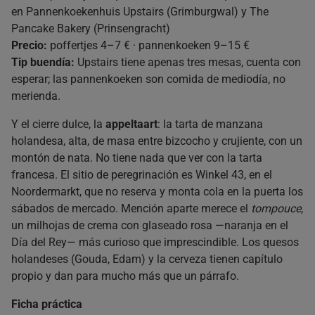
en Pannenkoekenhuis Upstairs (Grimburgwal) y The
Pancake Bakery (Prinsengracht)
Precio:
poffertjes 4–7 € · pannenkoeken 9–15 €
Tip buendía:
Upstairs tiene apenas tres mesas, cuenta con
esperar; las pannenkoeken son comida de mediodía, no
merienda.
Y el cierre dulce, la
appeltaart
: la tarta de manzana
holandesa, alta, de masa entre bizcocho y crujiente, con un
montón de nata. No tiene nada que ver con la tarta
francesa. El sitio de peregrinación es Winkel 43, en el
Noordermarkt, que no reserva y monta cola en la puerta los
sábados de mercado. Mención aparte merece el
tompouce
,
un milhojas de crema con glaseado rosa —naranja en el
Día del Rey— más curioso que imprescindible. Los quesos
holandeses (Gouda, Edam) y la cerveza tienen capítulo
propio y dan para mucho más que un párrafo.
Ficha práctica