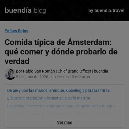
Skip
to
by buendia.travel
main
content
Países Bajos
Comida típica de Ámsterdam:
qué comer y dónde probarlo de
verdad
por Pablo San Román | Chief Brand Officer | buendía
5 de junio de 2026 · Lo lees en 13 minutos
De pie y con las manos: arenque, kibbeling y patatas fritas
El borrel: bitterballen y kroket en el café marrón
La cocina de invierno: stamppot, sopa de guisantes y hutspot
El plato más típico de Ámsterdam es indonesio: el rijsttafel
El dulce: stroopwafel recién prensado, tortitas y tarta de
Ver más
manzana