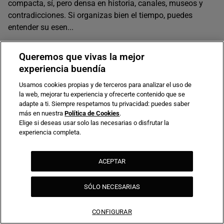
compacta, sí, pero densa en historia, canales, museos y
contradicciones. Si organizas bien el tiempo, puedes
entender su esen...
Leer más
Queremos que vivas la mejor
experiencia buendía
Usamos cookies propias y de terceros para analizar el uso de
la web, mejorar tu experiencia y ofrecerte contenido que se
adapte a ti. Siempre respetamos tu privacidad: puedes saber
más en nuestra
Política de Cookies
.
Elige si deseas usar solo las necesarias o disfrutar la
experiencia completa.
Footer
Contacto
ACEPTAR
secondary
Quiénes somos
Trabajar en buendía
SÓLO NECESARIAS
Blog
Guías de viaje
CONFIGURAR
Sostenibilidad