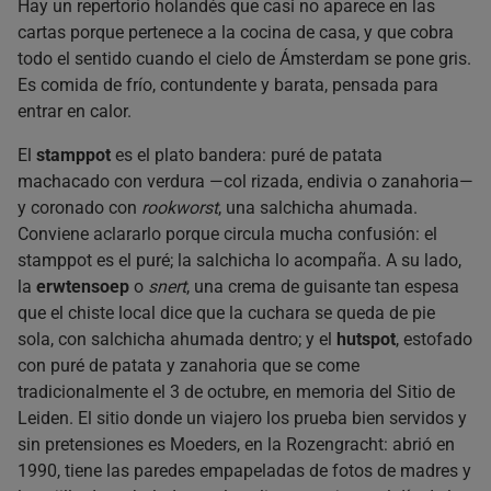
Hay un repertorio holandés que casi no aparece en las
cartas porque pertenece a la cocina de casa, y que cobra
todo el sentido cuando el cielo de Ámsterdam se pone gris.
Es comida de frío, contundente y barata, pensada para
entrar en calor.
El
stamppot
es el plato bandera: puré de patata
machacado con verdura —col rizada, endivia o zanahoria—
y coronado con
rookworst
, una salchicha ahumada.
Conviene aclararlo porque circula mucha confusión: el
stamppot es el puré; la salchicha lo acompaña. A su lado,
la
erwtensoep
o
snert
, una crema de guisante tan espesa
que el chiste local dice que la cuchara se queda de pie
sola, con salchicha ahumada dentro; y el
hutspot
, estofado
con puré de patata y zanahoria que se come
tradicionalmente el 3 de octubre, en memoria del Sitio de
Leiden. El sitio donde un viajero los prueba bien servidos y
sin pretensiones es Moeders, en la Rozengracht: abrió en
1990, tiene las paredes empapeladas de fotos de madres y