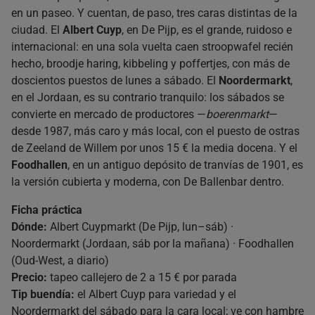
en un paseo. Y cuentan, de paso, tres caras distintas de la
ciudad. El
Albert Cuyp
, en De Pijp, es el grande, ruidoso e
internacional: en una sola vuelta caen stroopwafel recién
hecho, broodje haring, kibbeling y poffertjes, con más de
doscientos puestos de lunes a sábado. El
Noordermarkt
,
en el Jordaan, es su contrario tranquilo: los sábados se
convierte en mercado de productores —
boerenmarkt
—
desde 1987, más caro y más local, con el puesto de ostras
de Zeeland de Willem por unos 15 € la media docena. Y el
Foodhallen
, en un antiguo depósito de tranvías de 1901, es
la versión cubierta y moderna, con De Ballenbar dentro.
Ficha práctica
Dónde:
Albert Cuypmarkt (De Pijp, lun–sáb) ·
Noordermarkt (Jordaan, sáb por la mañana) · Foodhallen
(Oud-West, a diario)
Precio:
tapeo callejero de 2 a 15 € por parada
Tip buendía:
el Albert Cuyp para variedad y el
Noordermarkt del sábado para la cara local; ve con hambre