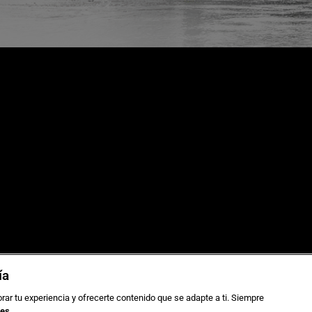
as de viaje
Sostenibilidad
ía
 grupos
Aviso legal
ca de Cookies
Gestionar cookies
rar tu experiencia y ofrecerte contenido que se adapte a ti. Siempre
ies
.