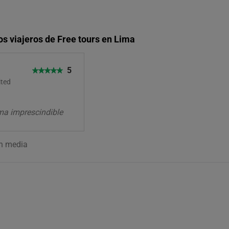
os viajeros de Free tours en Lima
5
ited
a
ima imprescindible
ón media