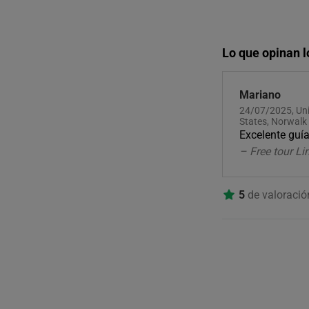
Lo que opinan l
Mariano
24/07/2025, Un
States, Norwalk
Excelente guí
– Free tour L
5
de valoraci