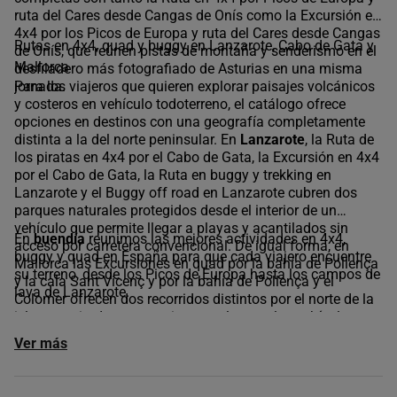
ruta del Cares desde Cangas de Onís como la Excursión en
4x4 por los Picos de Europa y ruta del Cares desde Cangas
Rutas en 4x4, quad y buggy en Lanzarote, Cabo de Gata y
de Onís, que reúnen pistas de montaña y senderismo en el
Mallorca
desfiladero más fotografiado de Asturias en una misma
jornada.
Para los viajeros que quieren explorar paisajes volcánicos
y costeros en vehículo todoterreno, el catálogo ofrece
opciones en destinos con una geografía completamente
distinta a la del norte peninsular. En
Lanzarote
, la Ruta de
los piratas en 4x4 por el Cabo de Gata, la Excursión en 4x4
por el Cabo de Gata, la Ruta en buggy y trekking en
Lanzarote y el Buggy off road en Lanzarote cubren dos
parques naturales protegidos desde el interior de un
vehículo que permite llegar a playas y acantilados sin
En
buendía
reunimos las mejores actividades en 4x4,
acceso por carretera convencional. De igual forma, en
buggy y quad en España para que cada viajero encuentre
Mallorca las Excursiones en quad por la bahía de Pollença
su terreno, desde los Picos de Europa hasta los campos de
y la cala Sant Vicenç y por la bahía de Pollença y el
lava de Lanzarote.
Colomer ofrecen dos recorridos distintos por el norte de la
isla con miradores y caminos rurales que los vehículos
convencionales no pueden transitar. Asimismo,
el Tour en
Ver más
quad por el Teide desde el sur de Tenerife
añade el
paisaje volcánico del parque nacional más visitado de
España a un formato de actividad que combina adrenalina