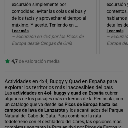
excursión simplemente por
excursión
comodidad, evitar las colas del bus y
contentos,
de los taxis y aprovechar el tiempo al
hablarnos 
máximo. Y acerté. Teniendo en
...
detalles d
Leer más
Leer más
– Excursión en 4x4 por los Picos de
– Excursió
Europa desde Cangas de Onís
Europa de
4,7
de valoración media
Actividades en 4x4, Buggy y Quad en España para
explorar los territorios más inaccesibles del país
Las
actividades en 4x4, buggy y quad en España
cubren
algunos de los paisajes más extremos de la Península, con
un catálogo que va desde
los Picos de Europa hasta los
campos de lava de Lanzarote
y los acantilados del Parque
Natural del Cabo de Gata. Para combinar la ruta
todoterreno con el desfiladero del Cares, las opciones más
completas son tanto la Ruta en 4x4 por Picos de Europa y