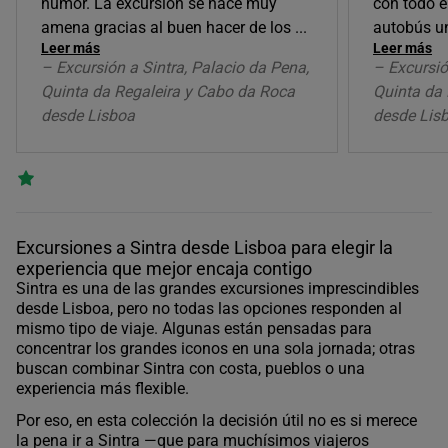
humor. La excursión se hace muy
con todo e
amena gracias al buen hacer de los
...
autobús u
Leer más
Leer más
– Excursión a Sintra, Palacio da Pena,
– Excursió
Quinta da Regaleira y Cabo da Roca
Quinta da 
desde Lisboa
desde Lis
Excursiones a Sintra desde Lisboa para elegir la
experiencia que mejor encaja contigo
Sintra es una de las grandes excursiones imprescindibles
desde Lisboa, pero no todas las opciones responden al
mismo tipo de viaje. Algunas están pensadas para
concentrar los grandes iconos en una sola jornada; otras
buscan combinar Sintra con costa, pueblos o una
experiencia más flexible.
Por eso, en esta colección la decisión útil no es si merece
la pena ir a Sintra —que para muchísimos viajeros